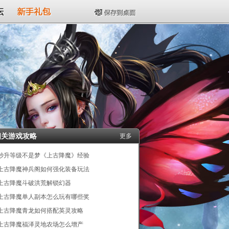
坛
新手礼包
保存到桌面
相关游戏攻略
更多
秒升等级不是梦《上古降魔》经验
上古降魔神兵阁如何强化装备玩法
上古降魔斗破洪荒解锁幻器
上古降魔单人副本怎么玩有哪些奖
上古降魔青龙如何搭配英灵攻略
上古降魔福泽灵地农场怎么增产