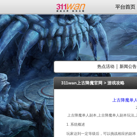
311wan平台
平台首页
热点活动
新闻公告
311wan上古降魔官网
>
游戏攻略
上古降魔单
上古降魔单人副本,上古降魔单人副本玩法,
1. 系统概述
玩家达到一定等级后，可以挑战相应的副本