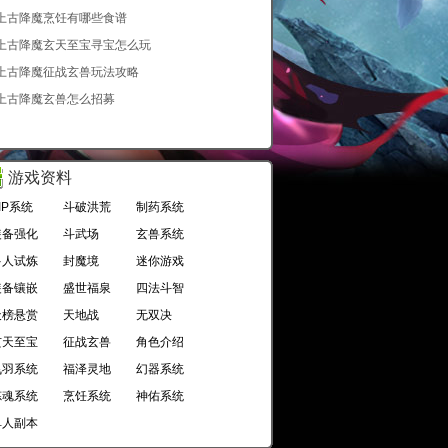
上古降魔烹饪有哪些食谱
上古降魔玄天至宝寻宝怎么玩
上古降魔征战玄兽玩法攻略
上古降魔玄兽怎么招募
游戏资料
IP系统
斗破洪荒
制药系统
装备强化
斗武场
玄兽系统
多人试炼
封魔境
迷你游戏
装备镶嵌
盛世福泉
四法斗智
天榜悬赏
天地战
无双决
玄天至宝
征战玄兽
角色介绍
飞羽系统
福泽灵地
幻器系统
炼魂系统
烹饪系统
神佑系统
单人副本