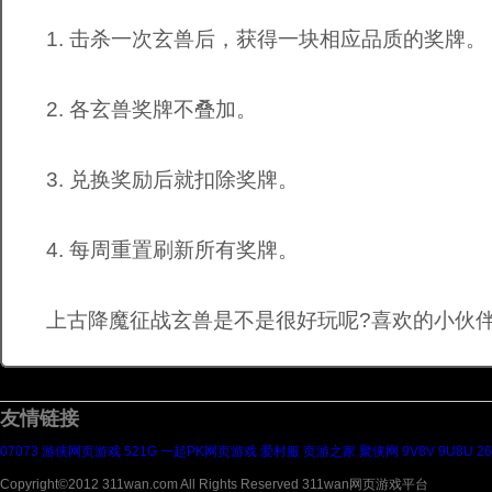
1. 击杀一次玄兽后，获得一块相应品质的奖牌。
2. 各玄兽奖牌不叠加。
3. 兑换奖励后就扣除奖牌。
4. 每周重置刷新所有奖牌。
上古降魔征战玄兽是不是很好玩呢?喜欢的小伙伴
友情链接
07073
游侠网页游戏
521G
一起PK网页游戏
爱村服
页游之家
聚侠网
9V8V
9U8U
2
Copyright©2012 311wan.com All Rights Reserved 311wan网页游戏平台