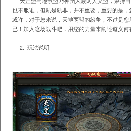
天罡盟与地煞盟乃神州人族两大义盟，秉持自
也不服谁，但孰是孰非，并不重要，重要的是，
或许，对于您来说，天地两盟的纷争，不过是您
已！加入这场战斗吧，用您的力量来阐述道义何
2. 玩法说明