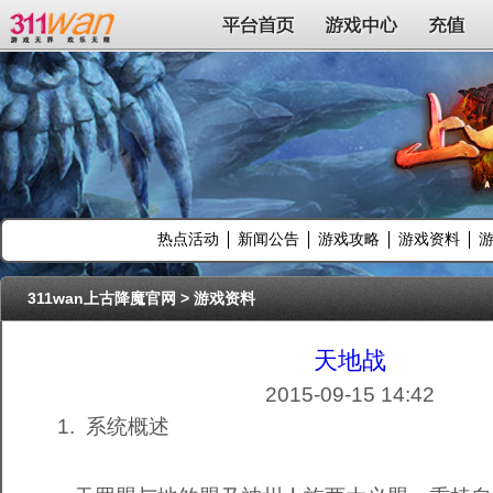
311wan平台
平台首页
游戏中心
充值
热点活动
新闻公告
游戏攻略
游戏资料
311wan上古降魔官网
>
游戏资料
天地战
2015-09-15 14:42
1. 系统概述