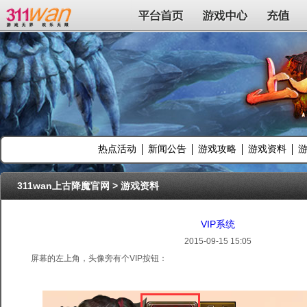
311wan平台
平台首页
游戏中心
充值
热点活动
新闻公告
游戏攻略
游戏资料
311wan上古降魔官网
>
游戏资料
VIP系统
2015-09-15 15:05
屏幕的左上角，头像旁有个VIP按钮：