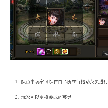
1. 队伍中玩家可以在自己所在行拖动英灵进
2. 玩家可以更换参战的英灵