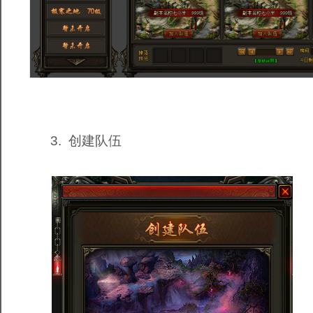
3. 创建队伍