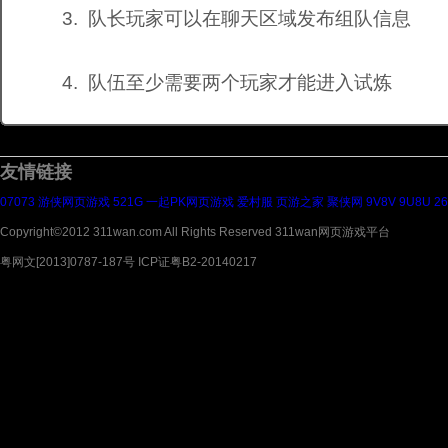
3. 队长玩家可以在聊天区域发布组队信息
4. 队伍至少需要两个玩家才能进入试炼
友情链接
07073
游侠网页游戏
521G
一起PK网页游戏
爱村服
页游之家
聚侠网
9V8V
9U8U
2
Copyright©2012 311wan.com All Rights Reserved 311wan网页游戏平台
粤网文[2013]0787-187号 ICP证粤B2-20140217