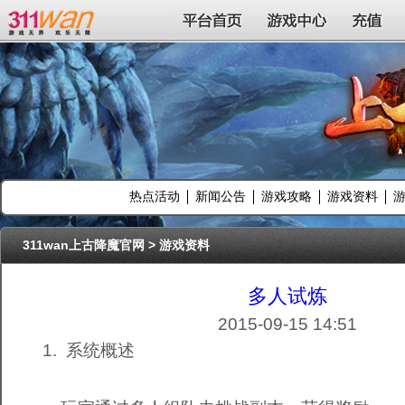
311wan平台
平台首页
游戏中心
充值
热点活动
新闻公告
游戏攻略
游戏资料
311wan上古降魔官网
>
游戏资料
多人试炼
2015-09-15 14:51
1. 系统概述