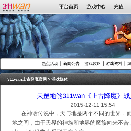
311wan平台
平台首页
游戏中心
充值
热点活动
新闻公告
游戏攻略
游戏资料
311wan上古降魔官网
>
游戏媒体
天罡地煞311wan《上古降魔》
2015-12-11 15:54
在神话传说中，天与地是两个不同的世界，而
地之间，由于天界的神族和地界的魔族向来不合