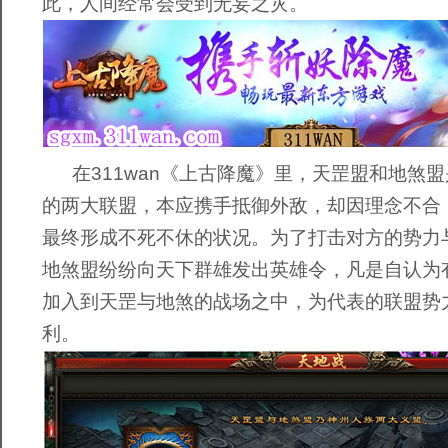
此，人间经常会受到无妄之灾。
在311wan《上古降魔》里，天罡盟和地煞
的两大联盟，本应携手抵御外敌，却因理念不合
最终形成不死不休的状况。为了打击对方的势力
地煞盟纷纷向天下群雄发出英雄令，凡是自认为
加入到天罡与地煞的战场之中，为代表的联盟势
利。