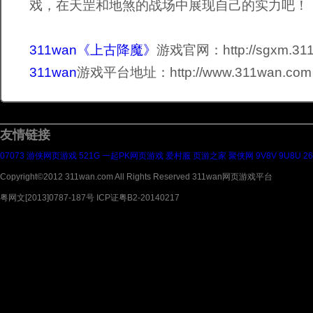
戏，在天罡和地煞的战场中展现自己的实力吧！
311wan《上古降魔》
游戏官网：http://sgxm.31
311wan
游戏平台地址：http://www.311wan.com
友情链接
07073
游侠网页游戏
521G
一起PK网页游戏
爱村服
页游之家
聚侠网
9V8V
9U8U
2
Copyright©2012 311wan.com All Rights Reserved 311wan网页游戏平台
粤网文[2013]0787-187号 ICP证粤B2-20140217