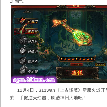
加霸气。
12月4日，311wan《上古降魔》新服火爆
戏，手握逆天幻器，脚踏神州大地吧！