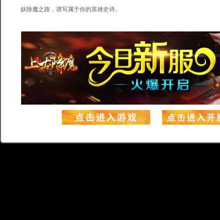
妖除魔之路，谱写属于你的英雄史诗。