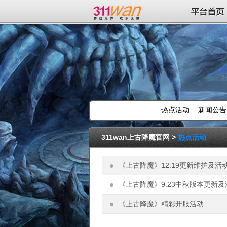
311wan平台
平台首页
热点活动
新闻公告
311wan上古降魔官网
>
热点活动
《上古降魔》12.19更新维护及活
《上古降魔》9.23中秋版本更新
《上古降魔》精彩开服活动